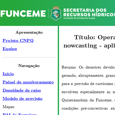
Apresentação
Título: Oper
Projeto CNPQ
nowcasting - apl
Equipe
Navegação
Resumo: Os desastres devid
Início
gerando, abruptamente, grand
Painel de monitoramento
para a previsão de curtíssimo
Densidade de raios
envolvem especialmente as
Modelo de previsão
Quixeramobim da Funceme, em
Mapas
condições pré-convectivas at